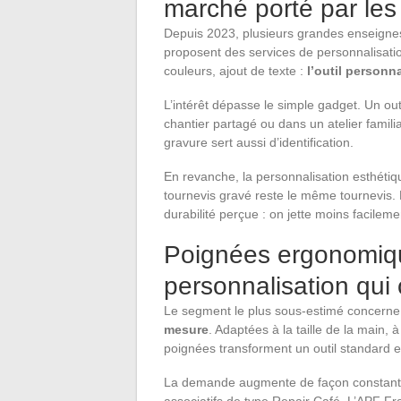
marché porté par les
Depuis 2023, plusieurs grandes enseignes
proposent des services de personnalisat
couleurs, ajout de texte :
l’outil personna
L’intérêt dépasse le simple gadget. Un ou
chantier partagé ou dans un atelier familia
gravure sert aussi d’identification.
En revanche, la personnalisation esthétique
tournevis gravé reste le même tournevis. L
durabilité perçue : on jette moins facilem
Poignées ergonomiqu
personnalisation qui
Le segment le plus sous-estimé concerne
mesure
. Adaptées à la taille de la main,
poignées transforment un outil standard en
La demande augmente de façon constante d
associatifs de type Repair Café. L’APF 