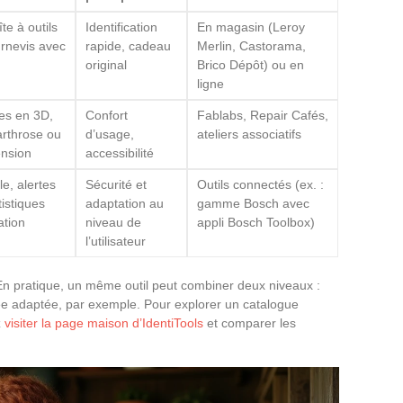
e à outils
Identification
En magasin (Leroy
urnevis avec
rapide, cadeau
Merlin, Castorama,
original
Brico Dépôt) ou en
ligne
es en 3D,
Confort
Fablabs, Repair Cafés,
arthrose ou
d’usage,
ateliers associatifs
ension
accessibilité
le, alertes
Sécurité et
Outils connectés (ex. :
tistiques
adaptation au
gamme Bosch avec
ation
niveau de
appli Bosch Toolbox)
l’utilisateur
En pratique, un même outil peut combiner deux niveaux :
 adaptée, par exemple. Pour explorer un catalogue
z
visiter la page maison d’IdentiTools
et comparer les