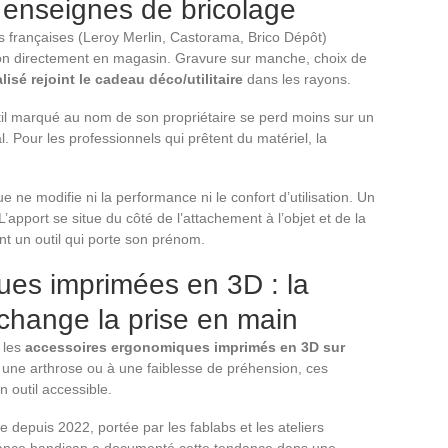
 enseignes de bricolage
 françaises (Leroy Merlin, Castorama, Brico Dépôt)
ion directement en magasin. Gravure sur manche, choix de
lisé rejoint le cadeau déco/utilitaire
dans les rayons.
til marqué au nom de son propriétaire se perd moins sur un
l. Pour les professionnels qui prêtent du matériel, la
 ne modifie ni la performance ni le confort d’utilisation. Un
’apport se situe du côté de l’attachement à l’objet et de la
ent un outil qui porte son prénom.
es imprimées en 3D : la
 change la prise en main
 les
accessoires ergonomiques imprimés en 3D sur
 à une arthrose ou à une faiblesse de préhension, ces
 outil accessible.
epuis 2022, portée par les fablabs et les ateliers
France handicap a documenté cette tendance dans une