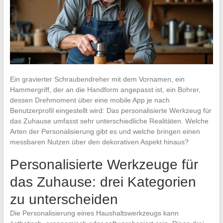
Ein gravierter Schraubendreher mit dem Vornamen, ein
Hammergriff, der an die Handform angepasst ist, ein Bohrer,
dessen Drehmoment über eine mobile App je nach
Benutzerprofil eingestellt wird: Das personalisierte Werkzeug für
das Zuhause umfasst sehr unterschiedliche Realitäten. Welche
Arten der Personalisierung gibt es und welche bringen einen
messbaren Nutzen über den dekorativen Aspekt hinaus?
Personalisierte Werkzeuge für
das Zuhause: drei Kategorien
zu unterscheiden
Die Personalisierung eines Haushaltswerkzeugs kann