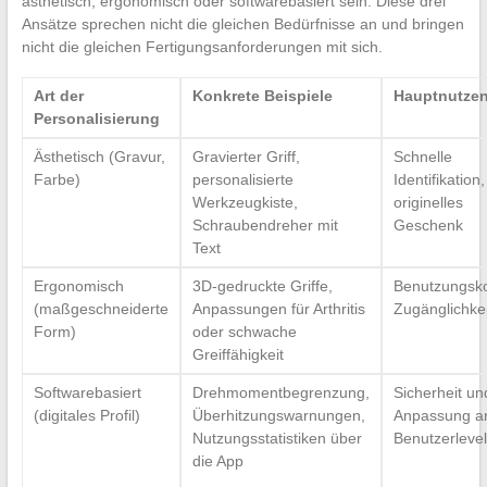
ästhetisch, ergonomisch oder softwarebasiert sein. Diese drei
Ansätze sprechen nicht die gleichen Bedürfnisse an und bringen
nicht die gleichen Fertigungsanforderungen mit sich.
Art der
Konkrete Beispiele
Hauptnutze
Personalisierung
Ästhetisch (Gravur,
Gravierter Griff,
Schnelle
Farbe)
personalisierte
Identifikation,
Werkzeugkiste,
originelles
Schraubendreher mit
Geschenk
Text
Ergonomisch
3D-gedruckte Griffe,
Benutzungsko
(maßgeschneiderte
Anpassungen für Arthritis
Zugänglichkei
Form)
oder schwache
Greiffähigkeit
Softwarebasiert
Drehmomentbegrenzung,
Sicherheit un
(digitales Profil)
Überhitzungswarnungen,
Anpassung a
Nutzungsstatistiken über
Benutzerlevel
die App