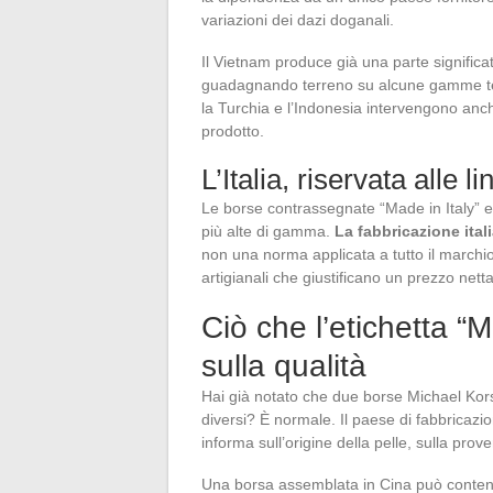
variazioni dei dazi doganali.
Il Vietnam produce già una parte significati
guadagnando terreno su alcune gamme tessil
la Turchia e l’Indonesia intervengono anc
prodotto.
L’Italia, riservata alle 
Le borse contrassegnate “Made in Italy” e
più alte di gamma.
La fabbricazione ita
non una norma applicata a tutto il marchio.
artigianali che giustificano un prezzo net
Ciò che l’etichetta “
sulla qualità
Hai già notato che due borse Michael Kors
diversi? È normale. Il paese di fabbricazi
informa sull’origine della pelle, sulla prov
Una borsa assemblata in Cina può contenere