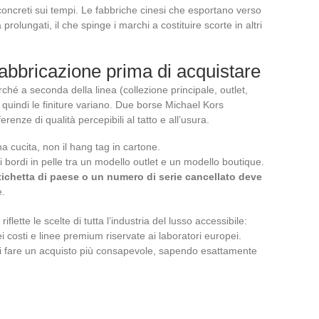
concreti sui tempi. Le fabbriche cinesi che esportano verso
prolungati, il che spinge i marchi a costituire scorte in altri
 fabbricazione prima di acquistare
hé a seconda della linea (collezione principale, outlet,
 quindi le finiture variano. Due borse Michael Kors
renze di qualità percepibili al tatto e all’usura.
rna cucita, non il hang tag in cartone.
ei bordi in pelle tra un modello outlet e un modello boutique.
tichetta di paese o un numero di serie cancellato deve
e.
lette le scelte di tutta l’industria del lusso accessibile:
i costi e linee premium riservate ai laboratori europei.
 fare un acquisto più consapevole, sapendo esattamente