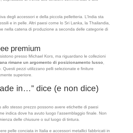
va degli accessori e della piccola pelletteria. L’India sta
i e in pelle. Altri paesi come lo Sri Lanka, la Thailandia,
he nella catena di produzione a seconda delle categorie di
linee premium
sistono presso Michael Kors, ma riguardano le collezioni
liana rimane un argomento di posizionamento lusso
,
 Questi pezzi utilizzano pelli selezionate e finiture
tamente superiore.
Made in…” dice (e non dice)
 allo stesso prezzo possono avere etichette di paesi
one indica dove ha avuto luogo l’assemblaggio finale. Non
enienza delle chiusure o sul luogo di tintura.
 pelle conciata in Italia e accessori metallici fabbricati in