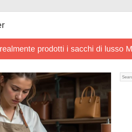
er
ealmente prodotti i sacchi di lusso 