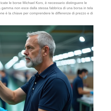
cate le borse Michael Kors, è necessario distinguere le
lta gamma non esce dalla stessa fabbrica di una borsa in tela
ione è la chiave per comprendere le differenze di prezzo e di