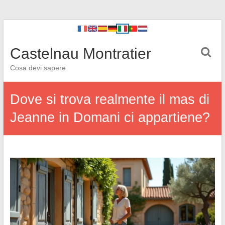
Castelnau Montratier
Cosa devi sapere
Dove si trova realmente il mas di
Jeanne in Domani ci appartiene?