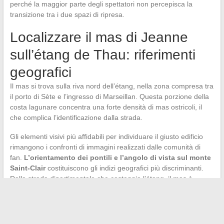
perché la maggior parte degli spettatori non percepisca la
transizione tra i due spazi di ripresa.
Localizzare il mas di Jeanne
sull’étang de Thau: riferimenti
geografici
Il mas si trova sulla riva nord dell’étang, nella zona compresa tra
il porto di Sète e l’ingresso di Marseillan. Questa porzione della
costa lagunare concentra una forte densità di mas ostricoli, il
che complica l’identificazione dalla strada.
Gli elementi visivi più affidabili per individuare il giusto edificio
rimangono i confronti di immagini realizzati dalle comunità di
fan.
L’orientamento dei pontili e l’angolo di vista sul monte
Saint-Clair
costituiscono gli indizi geografici più discriminanti.
Dalla strada dipartimentale che costeggia l’étang, il mas è
parzialmente visibile, ma gli alberi e le installazioni vicine
limitano la vista diretta.
La riva nord dell’étang de Thau merita una visita