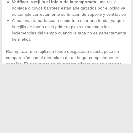
Verificar la rejilla al inicio de la temporada
: una rejilla
doblada o cuyos barrotes están adelgazados por el óxido ya
no cumple correctamente su función de soporte y ventilación
Almacenar la barbacoa a cubierto o usar una funda, ya que
la rejilla de fondo es la primera pieza expuesta a las
inclemencias del tiempo cuando la tapa no es perfectamente
hermética
Reemplazar una rejilla de fondo desgastada cuesta poco en
comparación con el reemplazo de un hogar completamente
corroído. Es una inversión de mantenimiento que se amortiza
en varias temporadas.
La rejilla en el fondo de la barbacoa sigue siendo un
componente discreto, pero cada función que cumple
(ventilación, separación de cenizas, soporte estable del carbón)
tiene un efecto medible sobre la calidad de las parrilladas y la
longevidad del aparato. Antes de la próxima temporada,
verificar su estado toma dos minutos y puede cambiar el
resultado de toda una cocción.