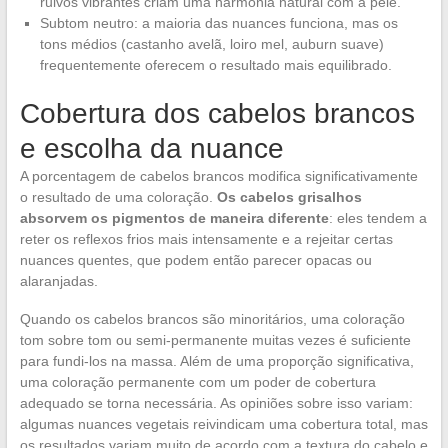
ruivos vibrantes criam uma harmonia natural com a pele.
Subtom neutro: a maioria das nuances funciona, mas os
tons médios (castanho avelã, loiro mel, auburn suave)
frequentemente oferecem o resultado mais equilibrado.
Cobertura dos cabelos brancos
e escolha da nuance
A porcentagem de cabelos brancos modifica significativamente
o resultado de uma coloração.
Os cabelos grisalhos
absorvem os pigmentos de maneira diferente
: eles tendem a
reter os reflexos frios mais intensamente e a rejeitar certas
nuances quentes, que podem então parecer opacas ou
alaranjadas.
Quando os cabelos brancos são minoritários, uma coloração
tom sobre tom ou semi-permanente muitas vezes é suficiente
para fundi-los na massa. Além de uma proporção significativa,
uma coloração permanente com um poder de cobertura
adequado se torna necessária. As opiniões sobre isso variam:
algumas nuances vegetais reivindicam uma cobertura total, mas
os resultados variam muito de acordo com a textura do cabelo e