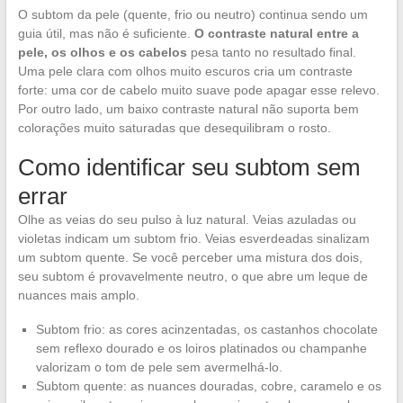
O subtom da pele (quente, frio ou neutro) continua sendo um
guia útil, mas não é suficiente.
O contraste natural entre a
pele, os olhos e os cabelos
pesa tanto no resultado final.
Uma pele clara com olhos muito escuros cria um contraste
forte: uma cor de cabelo muito suave pode apagar esse relevo.
Por outro lado, um baixo contraste natural não suporta bem
colorações muito saturadas que desequilibram o rosto.
Como identificar seu subtom sem
errar
Olhe as veias do seu pulso à luz natural. Veias azuladas ou
violetas indicam um subtom frio. Veias esverdeadas sinalizam
um subtom quente. Se você perceber uma mistura dos dois,
seu subtom é provavelmente neutro, o que abre um leque de
nuances mais amplo.
Subtom frio: as cores acinzentadas, os castanhos chocolate
sem reflexo dourado e os loiros platinados ou champanhe
valorizam o tom de pele sem avermelhá-lo.
Subtom quente: as nuances douradas, cobre, caramelo e os