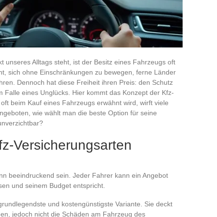
nkt unseres Alltags steht, ist der Besitz eines Fahrzeugs oft
cht, sich ohne Einschränkungen zu bewegen, ferne Länder
hren. Dennoch hat diese Freiheit ihren Preis: den Schutz
 Falle eines Unglücks. Hier kommt das Konzept der Kfz-
r oft beim Kauf eines Fahrzeugs erwähnt wird, wirft viele
eboten, wie wählt man die beste Option für seine
 unverzichtbar?
fz-Versicherungsarten
kann beeindruckend sein. Jeder Fahrer kann ein Angebot
ssen und seinem Budget entspricht.
e grundlegendste und kostengünstigste Variante. Sie deckt
rden, jedoch nicht die Schäden am Fahrzeug des