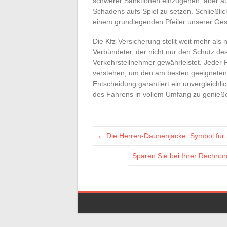
schwerer Sanktionen einzugehen, aber auch
Schadens aufs Spiel zu setzen. Schließlich
einem grundlegenden Pfeiler unserer Gese
Die Kfz-Versicherung stellt weit mehr als n
Verbündeter, der nicht nur den Schutz d
Verkehrsteilnehmer gewährleistet. Jeder F
verstehen, um den am besten geeigneten 
Entscheidung garantiert ein unvergleichli
des Fahrens in vollem Umfang zu genieß
←
Die Herren-Daunenjacke: Symbol für S
Sparen Sie bei Ihrer Rechnu