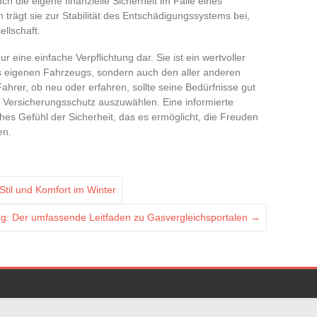
 die eigene finanzielle Sicherheit im Falle eines
 trägt sie zur Stabilität des Entschädigungssystems bei,
llschaft.
ur eine einfache Verpflichtung dar. Sie ist ein wertvoller
es eigenen Fahrzeugs, sondern auch den aller anderen
ahrer, ob neu oder erfahren, sollte seine Bedürfnisse gut
Versicherungsschutz auszuwählen. Eine informierte
ches Gefühl der Sicherheit, das es ermöglicht, die Freuden
en.
til und Komfort im Winter
ng: Der umfassende Leitfaden zu Gasvergleichsportalen
→