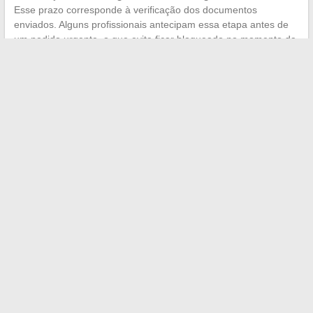
Esse prazo corresponde à verificação dos documentos
enviados. Alguns profissionais antecipam essa etapa antes de
um pedido urgente, o que evita ficar bloqueado no momento da
renovação de estoque.
Um espaço profissional bem projetado não se limita a vender
material. Ele estrutura o acesso à informação técnica, simplifica
as compras recorrentes e se adapta às evoluções
regulamentares do setor. Para um cuidador cujo tempo gasto
em um catálogo online é tempo retirado do cuidado, essa
eficiência logística tem um valor direto na qualidade da prática
diária.
←
Foyerlumina PT: Avaliações e dicas para proteger sua
família de forma eficaz
Dominar suas finanças pessoais: dicas e ferramentas para
otimizar seu rendimento financeiro
→