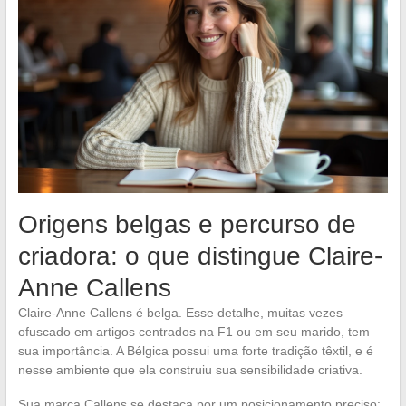
Origens belgas e percurso de
criadora: o que distingue Claire-
Anne Callens
Claire-Anne Callens é belga. Esse detalhe, muitas vezes
ofuscado em artigos centrados na F1 ou em seu marido, tem
sua importância. A Bélgica possui uma forte tradição têxtil, e é
nesse ambiente que ela construiu sua sensibilidade criativa.
Sua marca Callens se destaca por um posicionamento preciso: