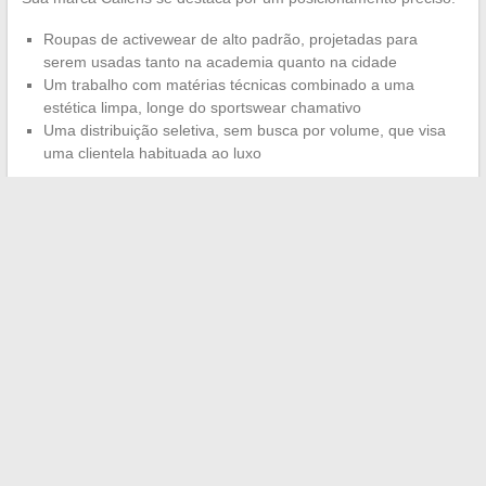
Roupas de activewear de alto padrão, projetadas para
serem usadas tanto na academia quanto na cidade
Um trabalho com matérias técnicas combinado a uma
estética limpa, longe do sportswear chamativo
Uma distribuição seletiva, sem busca por volume, que visa
uma clientela habituada ao luxo
Esse posicionamento a coloca em um nicho específico, na
interseção do sportswear técnico e da moda de luxo.
A marca
Callens não busca crescimento rápido, mas sim coerência
estética
.
O percurso de Claire-Anne Callens faz todo sentido quando se
conectam essas diferentes facetas: a moda como ponto de
partida, a filantropia como extensão e o automobilismo como
pano de fundo familiar. O que a distingue de perfis semelhantes
é a capacidade de manter uma identidade própria em um
universo onde a notoriedade do cônjuge ou dos filhos poderia
facilmente eclipsar qualquer iniciativa pessoal.