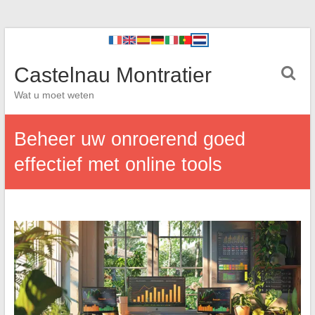
Castelnau Montratier
Wat u moet weten
Beheer uw onroerend goed
effectief met online tools