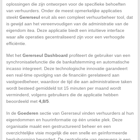
oplossingen die zijn ontworpen voor de specifieke behoeften
van verhuurders. Onder de meest opmerkelijke applicaties
steekt
Gererseul
eruit als een compleet verhuurbeheer tool, dat
is gewijd aan het vereenvoudigen van de administratie van de
eigendom itea. Deze applicatie biedt een intuïtieve interface
waar alle operaties gecentraliseerd zijn voor een verhoogde
efficiëntie.
Met het
Gererseul Dashboard
profiteert de gebruiker van een
synchronisatiefunctie die de bankafstemming en automatische
incasso integreert. Deze technologische innovatie garandeert
een real-time opvolging van de financiën gerelateerd aan
vastgoedbeheer, waardoor de tijd die aan administratieve taken
wordt besteed gemiddeld tot 15 minuten per maand wordt
verminderd, volgens gebruikers die de applicatie hebben
beoordeeld met
4,8/5
.
In de
Goederen
sectie van Gererseul vinden verhuurders al hun
eigendommen en huurinformatie op één unieke plek. Deze
organisatie maakt een gestructureerd beheer en een
overzichtelijke visie mogelijk die een snelle en geïnformeerde
besluitvorming bevordert. De centralisatie van gegevens is een