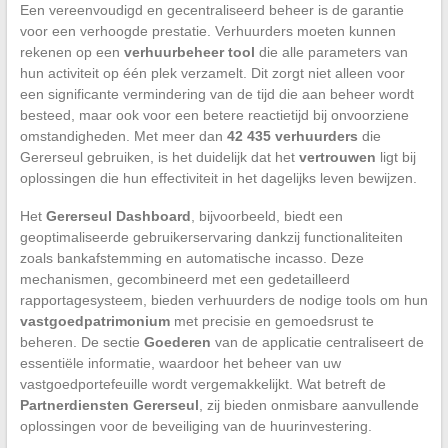
Een vereenvoudigd en gecentraliseerd beheer is de garantie
voor een verhoogde prestatie. Verhuurders moeten kunnen
rekenen op een
verhuurbeheer tool
die alle parameters van
hun activiteit op één plek verzamelt. Dit zorgt niet alleen voor
een significante vermindering van de tijd die aan beheer wordt
besteed, maar ook voor een betere reactietijd bij onvoorziene
omstandigheden. Met meer dan
42 435 verhuurders
die
Gererseul gebruiken, is het duidelijk dat het
vertrouwen
ligt bij
oplossingen die hun effectiviteit in het dagelijks leven bewijzen.
Het
Gererseul Dashboard
, bijvoorbeeld, biedt een
geoptimaliseerde gebruikerservaring dankzij functionaliteiten
zoals bankafstemming en automatische incasso. Deze
mechanismen, gecombineerd met een gedetailleerd
rapportagesysteem, bieden verhuurders de nodige tools om hun
vastgoedpatrimonium
met precisie en gemoedsrust te
beheren. De sectie
Goederen
van de applicatie centraliseert de
essentiële informatie, waardoor het beheer van uw
vastgoedportefeuille wordt vergemakkelijkt. Wat betreft de
Partnerdiensten Gererseul
, zij bieden onmisbare aanvullende
oplossingen voor de beveiliging van de huurinvestering.