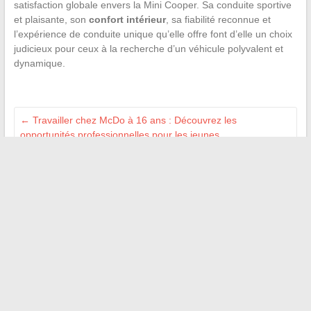
satisfaction globale envers la Mini Cooper. Sa conduite sportive
et plaisante, son
confort intérieur
, sa fiabilité reconnue et
l’expérience de conduite unique qu’elle offre font d’elle un choix
judicieux pour ceux à la recherche d’un véhicule polyvalent et
dynamique.
←
Travailler chez McDo à 16 ans : Découvrez les
opportunités professionnelles pour les jeunes
Tout ce que vous devez savoir sur l’installation d’iPTV sur
votre Smart TV Toshiba
→
Recherche