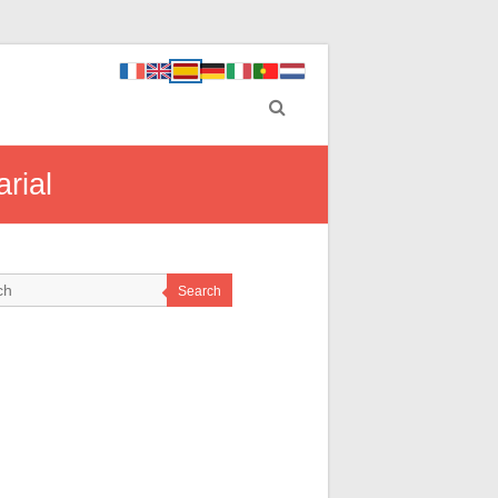
rial
Search