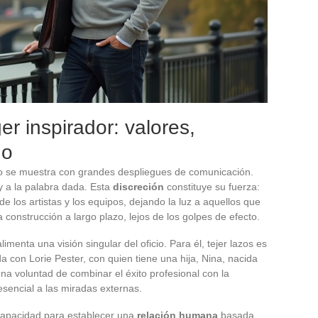
r inspirador: valores,
do
o se muestra con grandes despliegues de comunicación.
y a la palabra dada. Esta
discreción
constituye su fuerza:
e los artistas y los equipos, dejando la luz a aquellos que
 construcción a largo plazo, lejos de los golpes de efecto.
menta una visión singular del oficio. Para él, tejer lazos es
a con Lorie Pester, con quien tiene una hija, Nina, nacida
una voluntad de combinar el éxito profesional con la
 esencial a las miradas externas.
 capacidad para establecer una
relación humana
basada