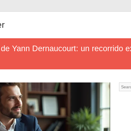
er
 de Yann Dernaucourt: un recorrido ex