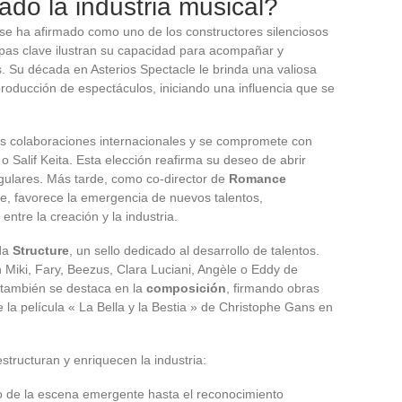
iado la industria musical?
se ha afirmado como uno de los constructores silenciosos
apas clave ilustran su capacidad para acompañar y
es. Su década en Asterios Spectacle le brinda una valiosa
 producción de espectáculos, iniciando una influencia que se
as colaboraciones internacionales y se compromete con
Salif Keita. Esta elección reafirma su deseo de abrir
ngulares. Más tarde, como co-director de
Romance
ce, favorece la emergencia de nuevos talentos,
tre la creación y la industria.
nda
Structure
, un sello dedicado al desarrollo de talentos.
 Miki, Fary, Beezus, Clara Luciani, Angèle o Eddy de
 también se destaca en la
composición
, firmando obras
 la película « La Bella y la Bestia » de Christophe Gans en
tructuran y enriquecen la industria:
 de la escena emergente hasta el reconocimiento