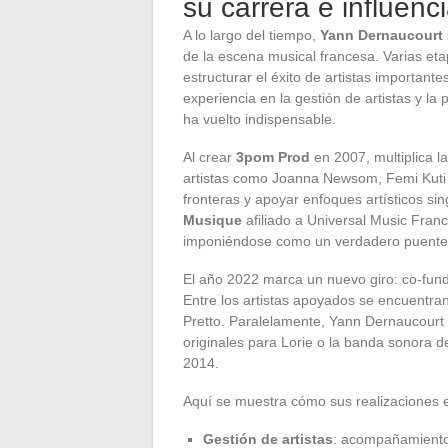
su carrera e influenc
A lo largo del tiempo,
Yann Dernaucourt
de la escena musical francesa. Varias et
estructurar el éxito de artistas important
experiencia en la gestión de artistas y la
ha vuelto indispensable.
Al crear
3pom Prod
en 2007, multiplica l
artistas como Joanna Newsom, Femi Kuti o 
fronteras y apoyar enfoques artísticos si
Musique
afiliado a Universal Music Fran
imponiéndose como un verdadero puente en
El año 2022 marca un nuevo giro: co-fu
Entre los artistas apoyados se encuentran
Pretto. Paralelamente, Yann Dernaucourt
originales para Lorie o la banda sonora de
2014.
Aquí se muestra cómo sus realizaciones es
Gestión de artistas
: acompañamiento