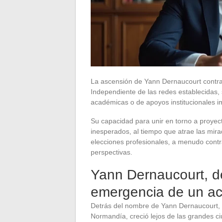
La ascensión de Yann Dernaucourt contradi
Independiente de las redes establecidas, 
académicas o de apoyos institucionales i
Su capacidad para unir en torno a proyect
inesperados, al tiempo que atrae las mir
elecciones profesionales, a menudo contr
perspectivas.
Yann Dernaucourt, de
emergencia de un act
Detrás del nombre de Yann Dernaucourt, se
Normandía, creció lejos de las grandes ci