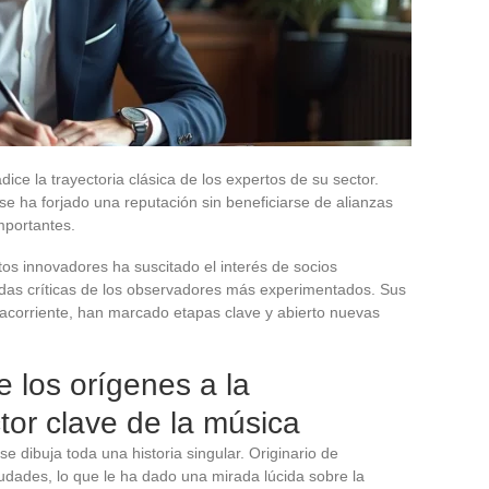
ce la trayectoria clásica de los expertos de su sector.
se ha forjado una reputación sin beneficiarse de alianzas
mportantes.
os innovadores ha suscitado el interés de socios
adas críticas de los observadores más experimentados. Sus
acorriente, han marcado etapas clave y abierto nuevas
 los orígenes a la
or clave de la música
 dibuja toda una historia singular. Originario de
udades, lo que le ha dado una mirada lúcida sobre la