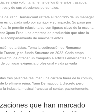
ia, se aleja voluntariamente de los itinerarios trazados,
ntros y de sus elecciones personales.
fía de Yann Dernaucourt retrata el recorrido de un manager
ón es igualada solo por su rigor y su impacto. Su paso por
ños, le permite relacionarse con figuras clave de la escena
crear 3pom Prod, una empresa de producción que abre la
y al acompañamiento de nuevos talentos.
estión de artistas. Toma la codirección de Romance
sic France, y co-funda Structure en 2022. Cada etapa
rimiento, de ofrecer un trampolín a artistas emergentes. Su
a de conjugar exigencia profesional y vida privada
estas tres palabras resumen una carrera fuera de lo común,
de lo efímero reina. Yann Dernaucourt, discreto pero
la industria musical francesa al sentar, pacientemente,
lizaciones que han marcado