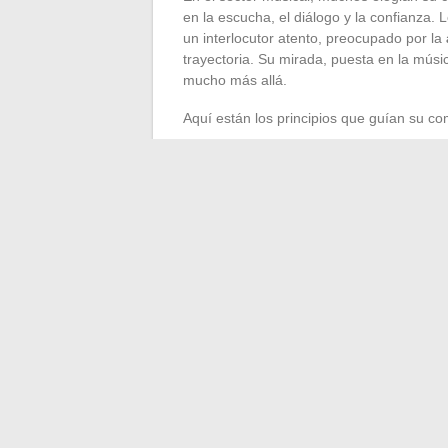
en la escucha, el diálogo y la confianza.
un interlocutor atento, preocupado por la
trayectoria. Su mirada, puesta en la músic
mucho más allá.
Aquí están los principios que guían su c
Hacer durar las carreras, apostar por 
Asociar equilibrio personal e implicaci
Hacer evolucionar la gestión cultural
En un momento en que la industria musical
Dernaucourt traza un camino diferente. El 
huella duradera. No se construye un legad
sombra como realmente se ilumina el esc
←
Reservar una clase de natación para 
Las mejores 