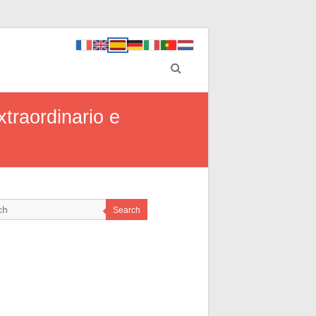
traordinario e
Search