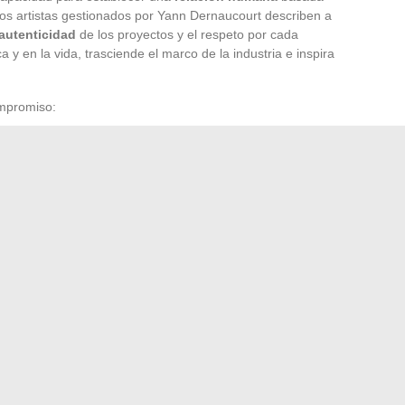
 Los artistas gestionados por Yann Dernaucourt describen a
autenticidad
de los proyectos y el respeto por cada
a y en la vida, trasciende el marco de la industria e inspira
ompromiso:
la construcción en lugar de lo instantáneo
ón profesional
 hacia una visión moderna, centrada en lo humano
 a menudo prioriza la velocidad y la visibilidad, Yann
de la paciencia, la fidelidad y una exigencia que deja una
o sólido corriendo tras los focos: es trabajando en la
enario.
adultos en París: ¿un juego de niños en línea?
tendencias y consejos para hombres modernos en 2024
→