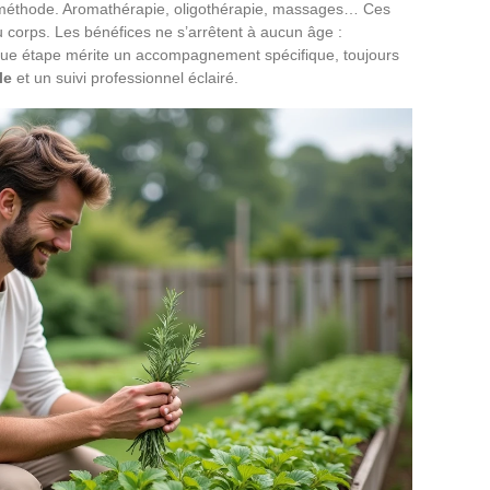
 méthode. Aromathérapie, oligothérapie, massages… Ces
 corps. Les bénéfices ne s’arrêtent à aucun âge :
que étape mérite un accompagnement spécifique, toujours
le
et un suivi professionnel éclairé.