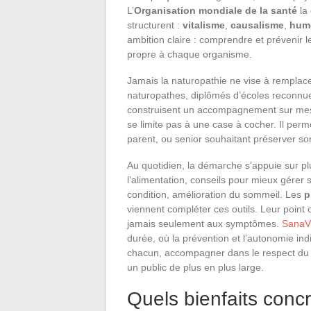
L’
Organisation mondiale de la santé
la 
structurent :
vitalisme
,
causalisme
,
hum
ambition claire : comprendre et prévenir le
propre à chaque organisme.
Jamais la naturopathie ne vise à remplac
naturopathes, diplômés d’écoles reconn
construisent un accompagnement sur mesure
se limite pas à une case à cocher. Il perm
parent, ou senior souhaitant préserver s
Au quotidien, la démarche s’appuie sur p
l’alimentation, conseils pour mieux gérer s
condition, amélioration du sommeil. Les
p
viennent compléter ces outils. Leur poin
jamais seulement aux symptômes.
SanaV
durée, où la prévention et l’autonomie indi
chacun, accompagner dans le respect du co
un public de plus en plus large.
Quels bienfaits concr