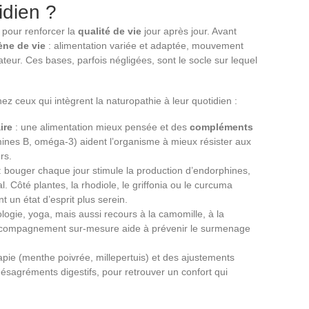
idien ?
s pour renforcer la
qualité de vie
jour après jour. Avant
ène de vie
: alimentation variée et adaptée, mouvement
ateur. Ces bases, parfois négligées, sont le socle sur lequel
ez ceux qui intègrent la naturopathie à leur quotidien :
ire
: une alimentation mieux pensée et des
compléments
ines B, oméga-3) aident l’organisme à mieux résister aux
rs.
: bouger chaque jour stimule la production d’endorphines,
. Côté plantes, la rhodiole, le griffonia ou le curcuma
t un état d’esprit plus serein.
ologie, yoga, mais aussi recours à la camomille, à la
 accompagnement sur-mesure aide à prévenir le surmenage
apie (menthe poivrée, millepertuis) et des ajustements
désagréments digestifs, pour retrouver un confort qui