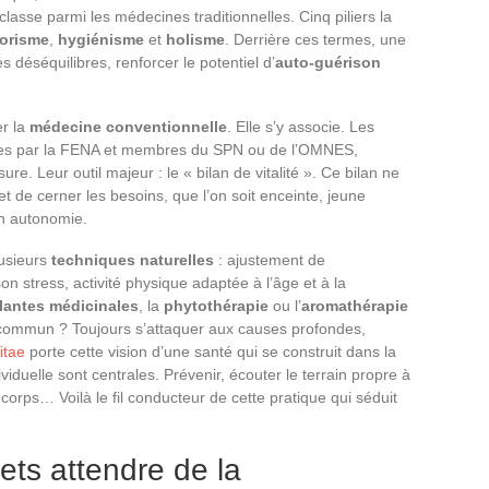
classe parmi les médecines traditionnelles. Cinq piliers la
orisme
,
hygiénisme
et
holisme
. Derrière ces termes, une
s déséquilibres, renforcer le potentiel d’
auto-guérison
er la
médecine conventionnelle
. Elle s’y associe. Les
ues par la FENA et membres du SPN ou de l’OMNES,
. Leur outil majeur : le « bilan de vitalité ». Ce bilan ne
et de cerner les besoins, que l’on soit enceinte, jeune
on autonomie.
lusieurs
techniques naturelles
: ajustement de
on stress, activité physique adaptée à l’âge et à la
lantes médicinales
, la
phytothérapie
ou l’
aromathérapie
t commun ? Toujours s’attaquer aux causes profondes,
itae
porte cette vision d’une santé qui se construit dans la
viduelle sont centrales. Prévenir, écouter le terrain propre à
rps… Voilà le fil conducteur de cette pratique qui séduit
ets attendre de la