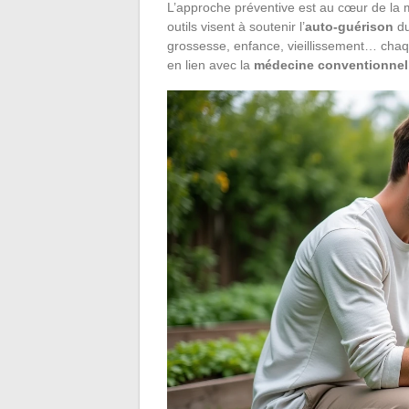
L’approche préventive est au cœur de la
outils visent à soutenir l’
auto-guérison
du
grossesse, enfance, vieillissement… cha
en lien avec la
médecine conventionnel