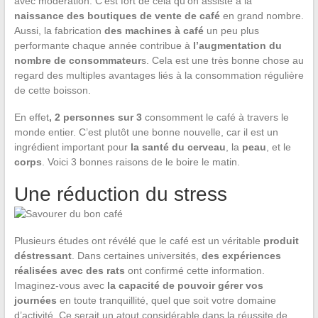
avec modération. C’est fort de cela qu’on assiste à la
naissance des boutiques de vente de café
en grand nombre.
Aussi, la fabrication
des machines à café
un peu plus
performante chaque année contribue à
l’augmentation du
nombre
de
consommateur
s. Cela est une très bonne chose au
regard des multiples avantages liés à la consommation régulière
de cette boisson.
En effet
, 2 personnes sur 3
consomment le café à travers le
monde entier. C’est plutôt une bonne nouvelle, car il est un
ingrédient important pour
la santé du cerveau
, la
peau
, et le
corps
. Voici 3 bonnes raisons de le boire le matin.
Une réduction du stress
Plusieurs études ont révélé que le café est un véritable
produit
déstressant
. Dans certaines universités,
des expériences
réalisées avec des rats
ont confirmé cette information.
Imaginez-vous avec
la capacité de pouvoir gérer vos
journées
en toute tranquillité, quel que soit votre domaine
d’activité. Ce serait un atout considérable dans la réussite de